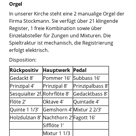
Orgel
In unserer Kirche steht eine 2 manualige Orgel der
Firma Stockmann. Sie verfügt über 21 klingende
Register, 1 freie Kombination sowie über
Einzelabsteller für Zungen und Mixturen. Die
Spieltraktur ist mechanisch, die Registrierung
erfolgt elektrisch.
Disposition:
Rückpositiv
Hauptwerk
Pedal
Gedackt 8’
Pommer 16’
Subbass 16’
Prinzipal 4’
Prinzipal 8’
Prinzipalbass 8’
Sesquialter 2f.
Rohrflöte 8’
Gedacktbass 8’
Flöte 2’
Oktave 4’
Quintade 4’
Quinte 1 1/3’
Gemshorn 4’
Mixtur 2 2/3’
Holzdulzian 8’
Nachthorn 2’
Fagott 16’
Sifflöte 1’
Mixtur 1 1/3