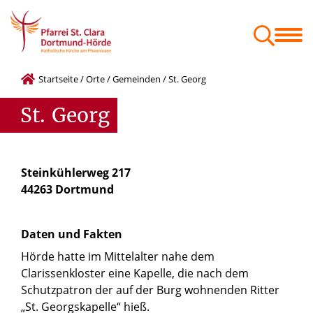
Menschen
Orte
Glaube & Projekte
Zum Mitnehmen
Geschäftsordnung der Gemeindeausschüsse
Festschrift St. Kaiser Heinrich
Startseite
/
Orte
/
Gemeinden
/
St. Georg
St.
Georg
Steinkühlerweg 217
44263 Dortmund
Daten und Fakten
Hörde hatte im Mittelalter nahe dem
Clarissenkloster eine Kapelle, die nach dem
Schutzpatron der auf der Burg wohnenden Ritter
„St. Georgskapelle“ hieß.