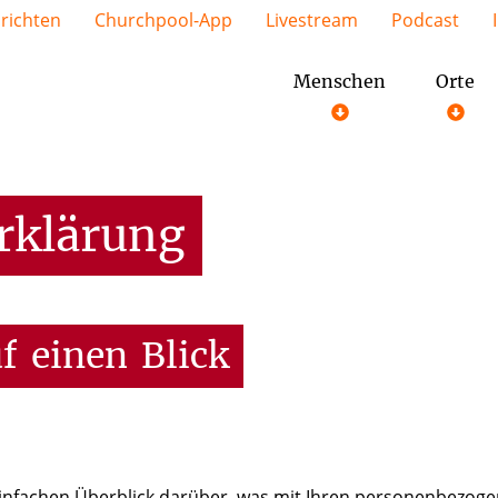
richten
Churchpool-App
Livestream
Podcast
Menschen
Orte
rklärung
f
einen
Blick
infachen Überblick darüber, was mit Ihren personenbezogen