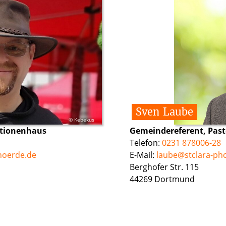
Sven
Laube
© Kebekus
ationenhaus
Gemeindereferent, Past
Telefon:
0231 878006-28
hoerde.de
E-Mail:
laube@stclara-ph
Berghofer Str. 115
44269 Dortmund