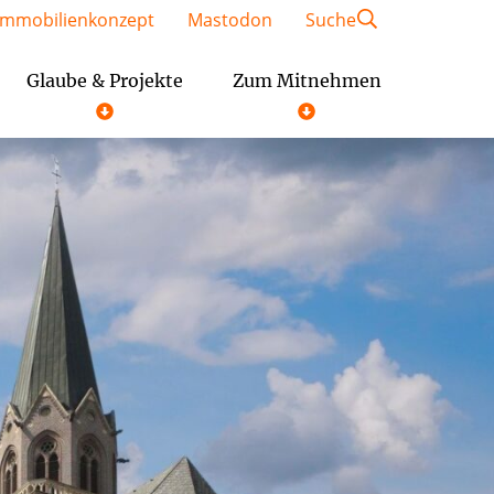
Immobilienkonzept
Mastodon
Suche
Glaube & Projekte
Zum Mitnehmen
Geschäftsordnung der Gemeindeausschüsse
Festschrift St. Kaiser Heinrich