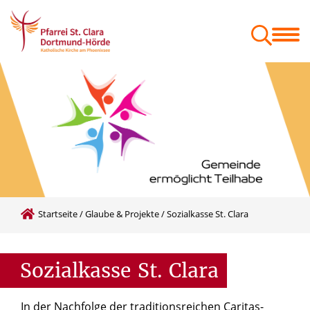
Menschen
Orte
Glaube & Projekte
Zum Mitnehmen
Geschäftsordnung der Gemeindeausschüsse
Festschrift St. Kaiser Heinrich
Startseite
/
Glaube & Projekte
/
Sozialkasse St. Clara
Sozialkasse
St.
Clara
In der Nachfolge der traditionsreichen Caritas-