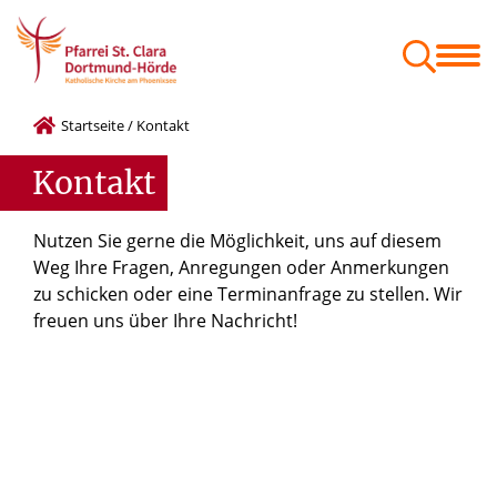
Menschen
Orte
Glaube & Projekte
Zum Mitnehmen
Geschäftsordnung der Gemeindeausschüsse
Festschrift St. Kaiser Heinrich
Startseite
/
Kontakt
Kontakt
Nutzen Sie gerne die Möglichkeit, uns auf diesem
Weg Ihre Fragen, Anregungen oder Anmerkungen
zu schicken oder eine Terminanfrage zu stellen. Wir
freuen uns über Ihre Nachricht!