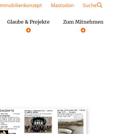
Immobilienkonzept
Mastodon
Suche
Glaube & Projekte
Zum Mitnehmen
Geschäftsordnung der Gemeindeausschüsse
Festschrift St. Kaiser Heinrich