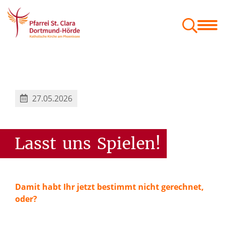
Menschen
Orte
Glaube & Projekte
Zum Mitnehmen
Geschäftsordnung der Gemeindeausschüsse
Festschrift St. Kaiser Heinrich
27.05.2026
Lasst
uns
Spielen!
Damit habt Ihr jetzt bestimmt nicht gerechnet,
oder?