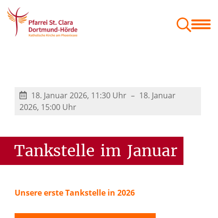
Menschen
Orte
Glaube & Projekte
Zum Mitnehmen
Geschäftsordnung der Gemeindeausschüsse
Festschrift St. Kaiser Heinrich
18. Januar 2026, 11:30 Uhr
18. Januar
2026, 15:00 Uhr
Tankstelle
im
Januar
Unsere erste Tankstelle in 2026