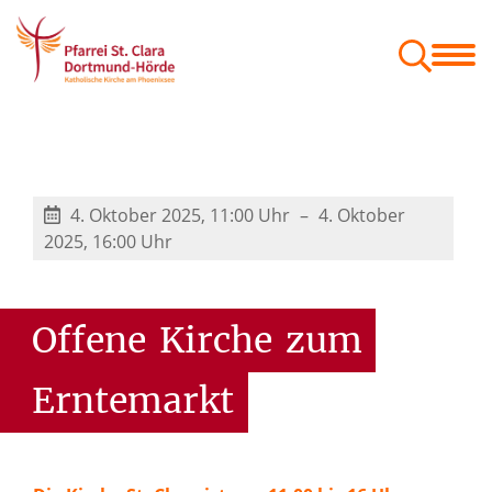
Menschen
Orte
Glaube & Projekte
Zum Mitnehmen
Geschäftsordnung der Gemeindeausschüsse
Festschrift St. Kaiser Heinrich
4. Oktober 2025, 11:00 Uhr
4. Oktober
2025, 16:00 Uhr
Offene
Kirche
zum
Erntemarkt