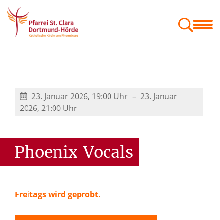
Menschen
Orte
Glaube & Projekte
Zum Mitnehmen
Geschäftsordnung der Gemeindeausschüsse
Festschrift St. Kaiser Heinrich
23. Januar 2026, 19:00 Uhr
23. Januar
2026, 21:00 Uhr
Phoenix
Vocals
Freitags wird geprobt.