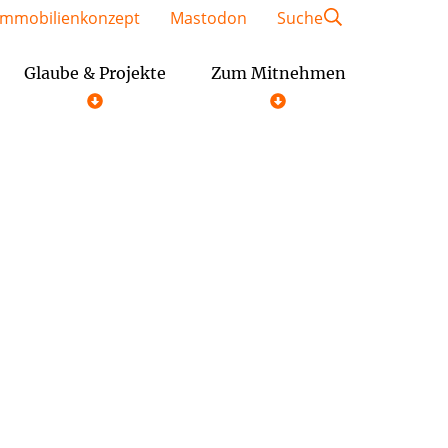
Immobilienkonzept
Mastodon
Suche
Glaube & Projekte
Zum Mitnehmen
Geschäftsordnung der Gemeindeausschüsse
Festschrift St. Kaiser Heinrich