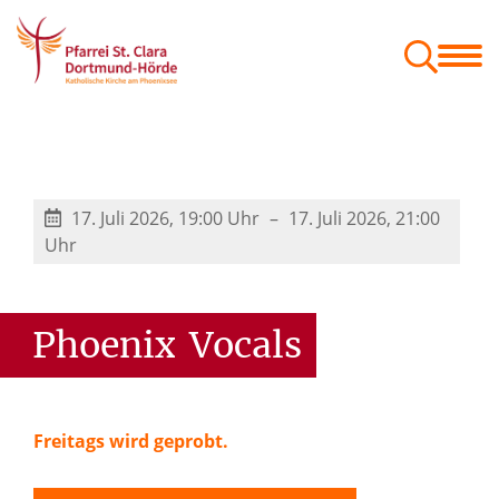
Menschen
Orte
Glaube & Projekte
Zum Mitnehmen
Geschäftsordnung der Gemeindeausschüsse
Festschrift St. Kaiser Heinrich
17. Juli 2026, 19:00 Uhr
17. Juli 2026, 21:00
Uhr
Phoenix
Vocals
Freitags wird geprobt.