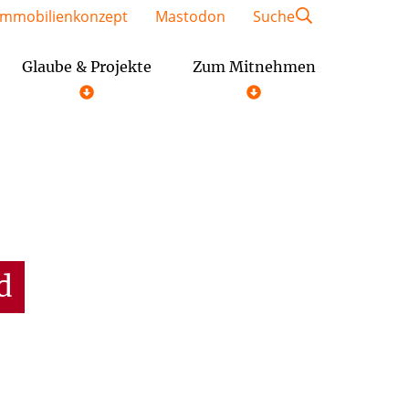
Immobilienkonzept
Mastodon
Suche
Glaube & Projekte
Zum Mitnehmen
Geschäftsordnung der Gemeindeausschüsse
Festschrift St. Kaiser Heinrich
d