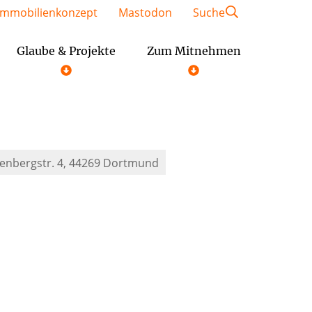
Immobilienkonzept
Mastodon
Suche
Glaube & Projekte
Zum Mitnehmen
Geschäftsordnung der Gemeindeausschüsse
Festschrift St. Kaiser Heinrich
enbergstr. 4, 44269 Dortmund