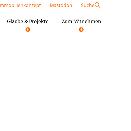
Immobilienkonzept
Mastodon
Suche
Glaube & Projekte
Zum Mitnehmen
Geschäftsordnung der Gemeindeausschüsse
Festschrift St. Kaiser Heinrich