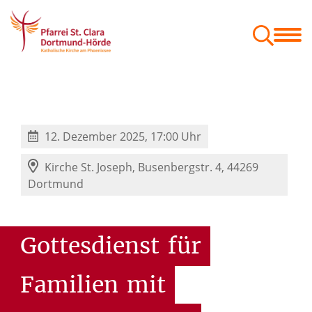
Menschen
Orte
Glaube & Projekte
Zum Mitnehmen
Geschäftsordnung der Gemeindeausschüsse
Festschrift St. Kaiser Heinrich
12. Dezember 2025, 17:00 Uhr
Kirche St. Joseph,
Busenbergstr. 4, 44269
Dortmund
Gottesdienst
für
Familien
mit