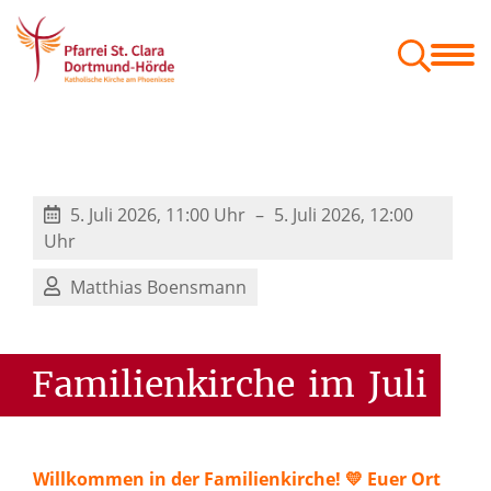
Menschen
Orte
Glaube & Projekte
Zum Mitnehmen
Geschäftsordnung der Gemeindeausschüsse
Festschrift St. Kaiser Heinrich
5. Juli 2026, 11:00 Uhr
5. Juli 2026, 12:00
Uhr
Matthias Boensmann
Familienkirche
im
Juli
Willkommen in der Familienkirche! 💛 Euer Ort