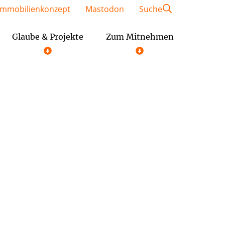
Immobilienkonzept
Mastodon
Suche
Glaube & Projekte
Zum Mitnehmen
Geschäftsordnung der Gemeindeausschüsse
Festschrift St. Kaiser Heinrich